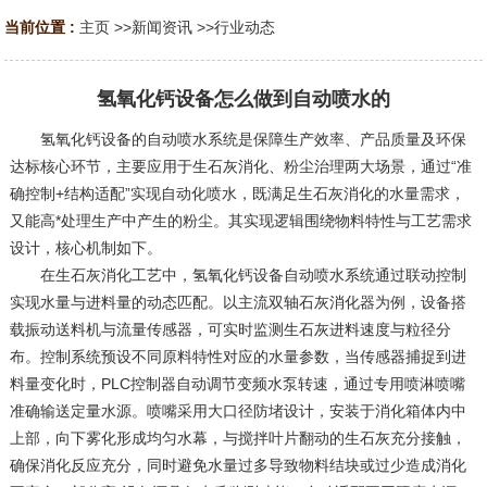
当前位置 :
主页
>>
新闻资讯
>>
行业动态
氢氧化钙设备怎么做到自动喷水的
氢氧化钙设备的自动喷水系统是保障生产效率、产品质量及环保
达标核心环节，主要应用于生石灰消化、粉尘治理两大场景，通过“准
确控制+结构适配”实现自动化喷水，既满足生石灰消化的水量需求，
又能高*处理生产中产生的粉尘。其实现逻辑围绕物料特性与工艺需求
设计，核心机制如下。
在生石灰消化工艺中，氢氧化钙设备自动喷水系统通过联动控制
实现水量与进料量的动态匹配。以主流双轴石灰消化器为例，设备搭
载振动送料机与流量传感器，可实时监测生石灰进料速度与粒径分
布。控制系统预设不同原料特性对应的水量参数，当传感器捕捉到进
料量变化时，PLC控制器自动调节变频水泵转速，通过专用喷淋喷嘴
准确输送定量水源。喷嘴采用大口径防堵设计，安装于消化箱体内中
上部，向下雾化形成均匀水幕，与搅拌叶片翻动的生石灰充分接触，
确保消化反应充分，同时避免水量过多导致物料结块或过少造成消化