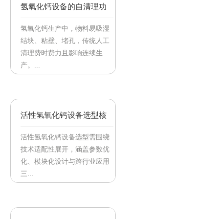
氢氧化钙设备的自清理功
能是如何实现的
氢氧化钙生产中，物料易吸湿
结块、粘壁、堵孔，传统人工
清理费时费力且影响连续生
产。...
【2026/05/26】
活性氢氧化钙设备选型核
心参数解析
活性氢氧化钙设备选型需围绕
技术适配性展开，涵盖参数优
化、模块化设计与跨行业应用
三...
【2026/03/17】