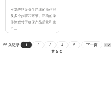
操作
次氯酸钙设备生产线的操作涉
及多个步骤和环节。正确的操
作流程对于确保产品质量和生
产...
【2024/12/11】
55 条记录
1
2
3
4
5
下一页
共 5 页