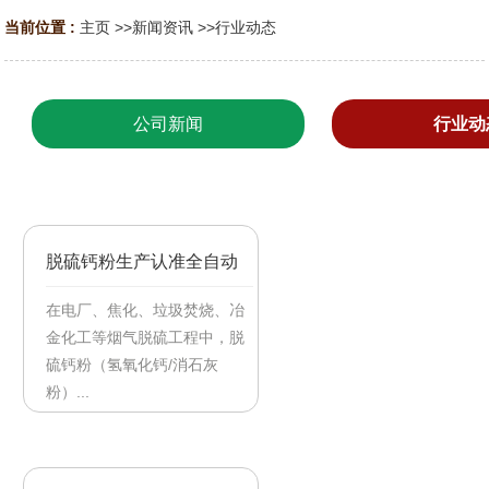
当前位置 :
主页
>>
新闻资讯
>>
行业动态
公司新闻
行业动
脱硫钙粉生产认准全自动
氢氧化钙设备
在电厂、焦化、垃圾焚烧、冶
金化工等烟气脱硫工程中，脱
硫钙粉（氢氧化钙/消石灰
粉）...
【2026/07/20】