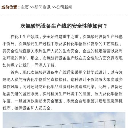
当前位置 :
主页
>>
新闻资讯
>>
公司新闻
次氯酸钙设备生产线的安全性能如何？
在化工生产领域，安全始终是重中之重，次氯酸钙设备生产线也
不例外。次氯酸钙生产过程中涉及多种化学物质和复杂的工艺流程，
其安全性能直接关系到生产人员的生命安全、企业的稳定运营以及周
边环境的保护。那么，次氯酸钙设备生产线在安全性能方面究竟表现
如何呢？让我们一同深入了解。
首先，现代次氯酸钙设备生产线通常采用全封闭式设计，以有效
隔绝人员与有害化学物质的直接接触。这种设计不仅能够大限度减少
操作风险，同时还能防止化学品泄漏对环境造成污染。此外，设备还
配备先进的监控系统，实时检测生产环境中的温度、压力及化学物质
浓度。一旦监测数据超出安全范围，系统会自动报警并启动应急停机
程序，确保设备和人员安全。